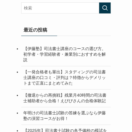
最近の投稿
【伊藤塾】司法書士講座のコースの選び方。
初学者・学習経験者・兼業別におすすめを解
説
【一発合格者も輩出】スタディングの司法書
士講座の口コミ・評判は？特徴からデメリッ
トまで正直にまとめてみた
【撤退からの再挑戦】残業月40時間の司法書
士補助者から合格！えびびさんの合格体験記
年明けの司法書士試験の答練を選ぶなら伊藤
塾の演習コースがお得！
【2025年】司法書士試験の各予備校の模試を