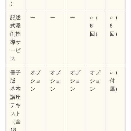
）
記述
ー
ー
ー
○（
○（
式添
6
6
削指
回）
回）
導サ
ービ
ス
冊子
オプ
オプ
オプ
オプ
○（
版
ショ
ショ
ショ
ショ
付
基本
ン
ン
ン
ン
属）
講座
テキ
スト
（全
18