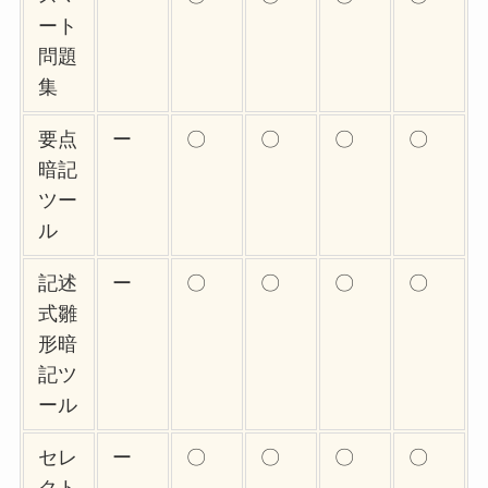
ート
問題
集
要点
ー
〇
〇
〇
〇
暗記
ツー
ル
記述
ー
〇
〇
〇
〇
式雛
形暗
記ツ
ール
セレ
ー
〇
〇
〇
〇