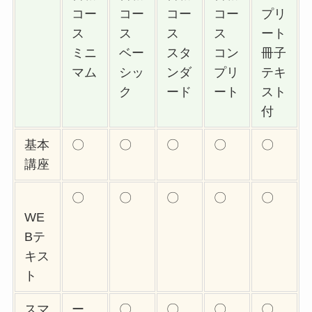
コー
コー
コー
コー
プリ
ス
ス
ス
ス
ート
ミニ
ベー
スタ
コン
冊子
マム
シッ
ンダ
プリ
テキ
ク
ード
ート
スト
付
基本
〇
〇
〇
〇
〇
講座
〇
〇
〇
〇
〇
WE
Bテ
キス
ト
スマ
ー
〇
〇
〇
〇