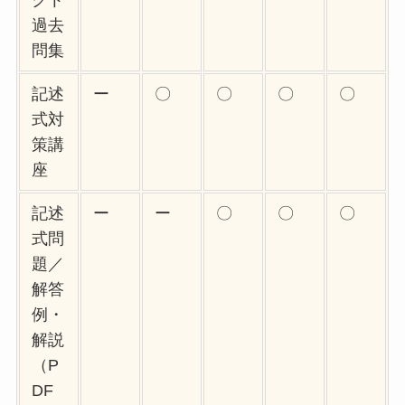
クト
過去
問集
記述
ー
〇
〇
〇
〇
式対
策講
座
記述
ー
ー
〇
〇
〇
式問
題／
解答
例・
解説
（P
DF