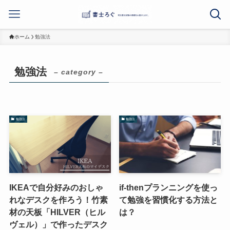
ホーム
勉強法
勉強法
– category –
勉強法
勉強法
IKEAで自分好みのおしゃ
if-thenプランニングを使っ
れなデスクを作ろう！竹素
て勉強を習慣化する方法と
材の天板「HILVER（ヒル
は？
ヴェル）」で作ったデスク