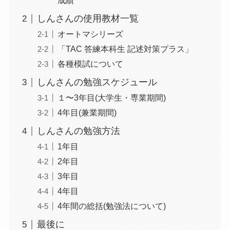
成績
しんさんの使用教材一覧
オートマシリーズ
「TAC 答練本科⽣ 記述対策プラス」
各種模試について
しんさんの勉強スケジュール
１〜3年⽬(⼤学⽣・専業期間)
4年⽬(兼業期間)
しんさんの勉強方法
1年⽬
2年⽬
3年⽬
4年⽬
4年間の総括(勉強法について)
最後に