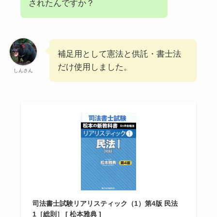
されたんですか？
補足用として憲法と供託・書士法
だけ使用しました。
しんさん
司法書士試験リアリスティック（1）第4版 民法
1［総則］ [ 松本雅典 ]