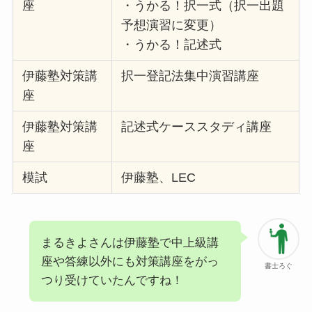
座
・うかる！択一式（択一出題
予想演習に変更）
・うかる！記述式
伊藤塾対策講
択一登記法集中演習講座
座
伊藤塾対策講
記述式ケーススタディ講座
座
模試
伊藤塾、LEC
まるきよさんは伊藤塾で中上級講
座や答練以外にも対策講座をがっ
書士ろぐ
つり受けていたんですね！