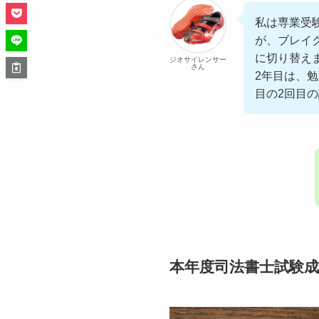
私は専業受験
が、ブレイ
に切り替え
ジオサイレンサー
さん
2年目は、
目の2回目
本年度司法書士試験成