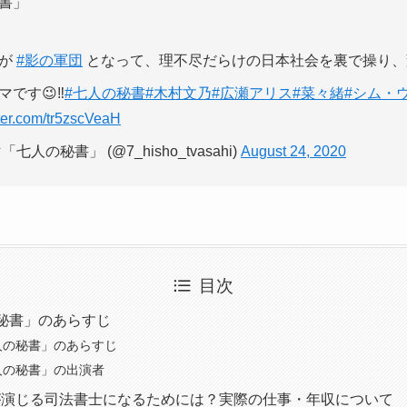
書」
トが
#影の軍団
となって、理不尽だらけの日本社会を裏で操り、
です😉‼️
#七人の秘書
#木村文乃
#広瀬アリス
#菜々緒
#シム・
tter.com/tr5zscVeaH
の秘書」 (@7_hisho_tvasahi)
August 24, 2020
目次
秘書」のあらすじ
人の秘書」のあらすじ
人の秘書」の出演者
が演じる司法書士になるためには？実際の仕事・年収について