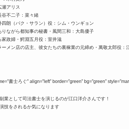
広瀬アリス
長谷不二子：菜々緒
朴四朗（パク・サラン）役：シム・ウンギョン
ありながら都知事の秘書・風間三和：大島優子
る家政婦・鰐淵五月役：室井滋
ラーメン店の店主、彼女たちの裏稼業の元締め・萬敬太郎役：
=”書士ろぐ” align=”left” border=”green” bg=”green” style=”mar
副業として司法書士を演じるのが江口洋介さんです！
演技をされるか気になります