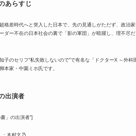
のあらすじ
超格差時代へと突入した日本で、先の見通しがただず、政治家
ーダー不在の日本社会の裏で「影の軍団」が暗躍し、理不尽だ
知子のセリフ“私失敗しないので”で有名な「ドクターX ～外
脚本家・中園ミホ氏です。
の出演者
人の秘書」の出演者”]
）：木村文乃