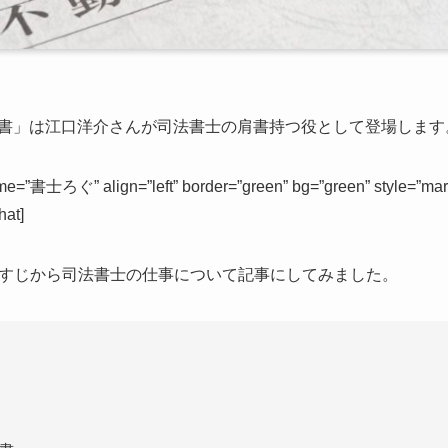
の秘書」は江口洋介さんが司法書士の肩書持つ役として登場します
ame=”書士ろぐ” align=”left” border=”green” bg=”green” s
t]
すじから司法書士の仕事について記事にしてみました。