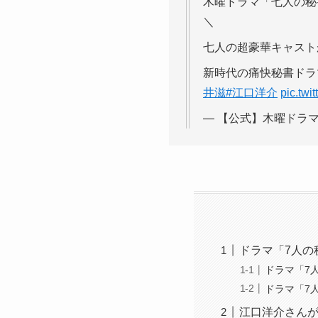
木曜ドラマ「七人の秘
＼
七人の超豪華キャス
新時代の痛快秘書ドラマ
井滋
#江口洋介
pic.twi
— 【公式】木曜ドラマ「七人
ドラマ「7人の
ドラマ「7
ドラマ「7
江口洋介さん