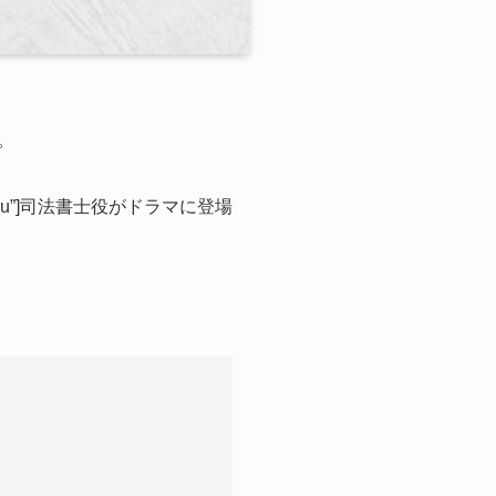
。
tyle=”maru”]司法書士役がドラマに登場