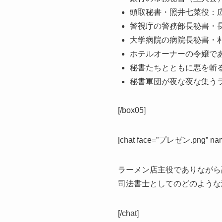
頭取秘書・照井七菜役：
警視庁の警務部長秘書・
大学病院の病院長秘書・
ホテルオーナーの令嬢で
秘書たちとともに悪を斬
秘書軍団が夜な夜な集う
[/box05]
[chat face=”プレゼン.png” name
ラーメン店主役でありながら
司法書士としてのどのような
[/chat]