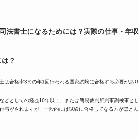
司法書士になるためには？実際の仕事・年
には？
士は
合格率3％の年1回行われる国家試験
に合格する必要があり
などとしての経歴10年以上、または簡易裁判所判事副検事とし
付与がされますが、一般的には試験に合格してなる方がほとん
？