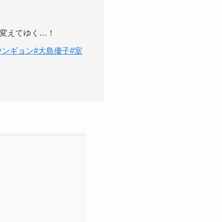
変えてゆく…！
ウンギョン
#大島優子
#室